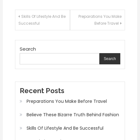
Post
Skills Of Lifestyle And Be
Preparations You Make
navigation
Successful
Before Travel
Search
Search
Recent Posts
Preparations You Make Before Travel
Believe These Bizarre Truth Behind Fashion
Skills Of Lifestyle And Be Successful