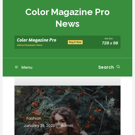
Skip
Color Magazine Pro
To
Content
News
Search
Menu
Fashion
January 26, 2023
Admin