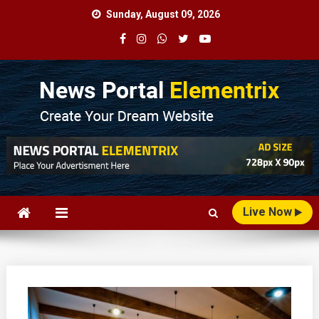
Skip
Sunday, August 09, 2026
to
content
News Portal Elementrix
Just another Mystery Themes Preview Sites
Live Now