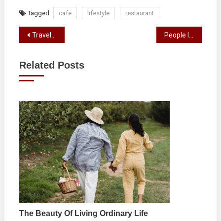
Tagged
cafe
lifestyle
restaurant
Post
Travelling To Beautiful Ancient Places
People In Strike Due To Increase In Price
navigation
Related Posts
The Beauty Of Living Ordinary Life