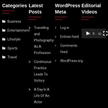
Categories
Latest
WordPress
Editorial
Posts
Meta
Videos
Business
Video
Travelling
Log in
Entertainment
Player
and
00:00
01:18
Entries feed
Lifestyle
Photography
Comments
As A
Sports
feed
Profession
Travel
WordPress.org
Continuous
Practice
Leads To
Victory
A Day In A
Life Of An
Actor